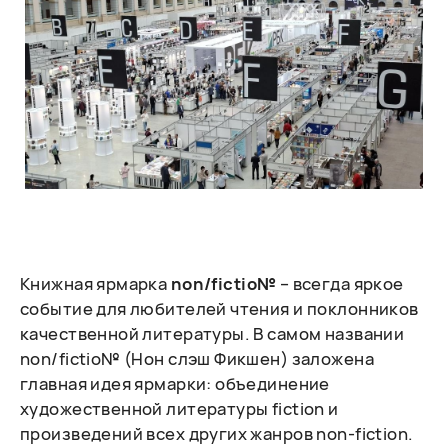
Книжная ярмарка
non/fictio№
– всегда яркое
событие для любителей чтения и поклонников
качественной литературы. В самом названии
non/fictio№ (Нон слэш Фикшен) заложена
главная идея ярмарки: объединение
художественной литературы fiction и
произведений всех других жанров non-fiction.