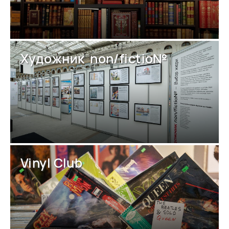
Художник non/fictio№
Vinyl Club