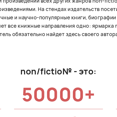
и произведений всех других жанров non-ficti
изведениями. На стендах издательств посет
учные и научно-популярные книги, биографии 
ет все книжные направления одно: ярмарка n
тель обязательно найдет здесь своего автора
non/fictio№ - это:
50000+