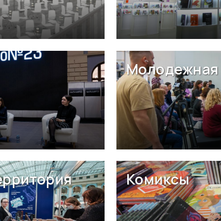
Молодежная 
ерритория
Комиксы