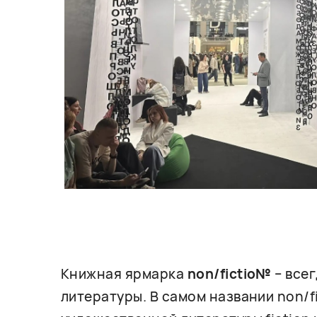
Книжная ярмарка
non/fictio№
– все
литературы. В самом названии non/