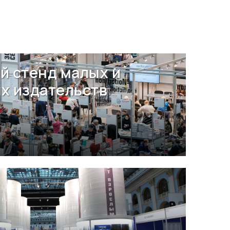
й стенд малых и
х издательств