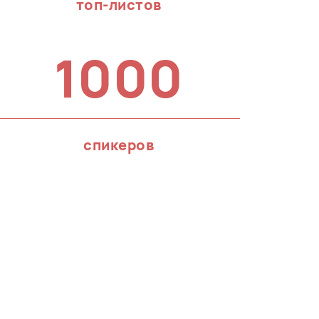
топ-листов
1000
спикеров