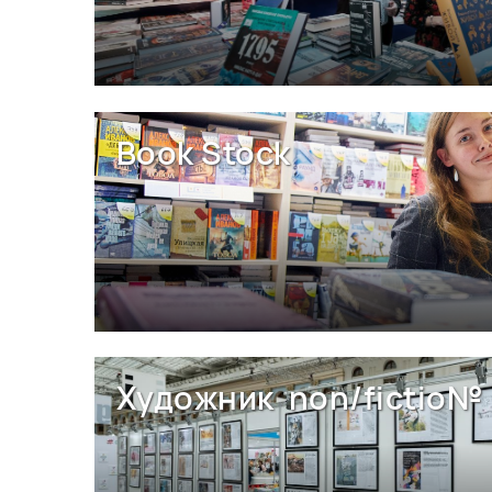
Book Stock
Художник non/fictio№