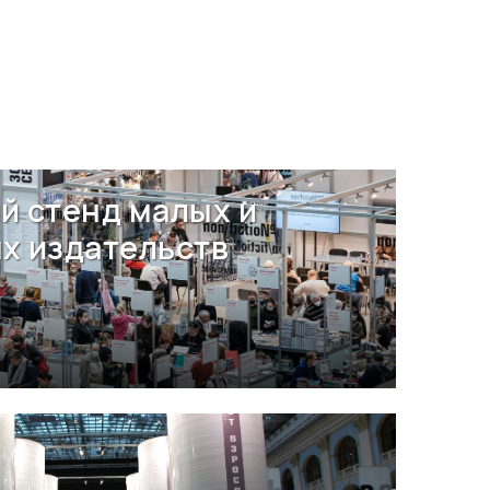
й стенд малых и
х издательств