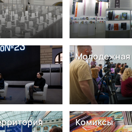
Молодежная 
ерритория
Комиксы