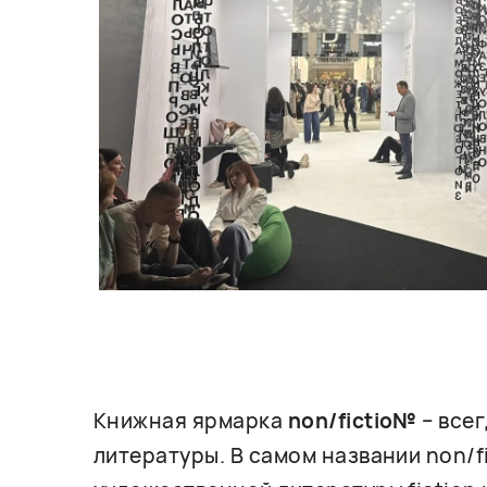
Книжная ярмарка
non/fictio№
– все
литературы. В самом названии non/