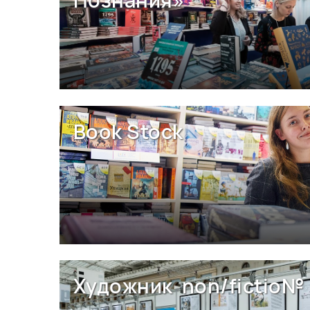
Познания»
Book Stock
Художник non/fictio№