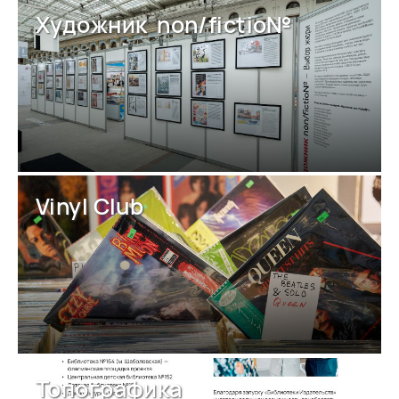
Художник non/fictio№
Vinyl Club
Топографика