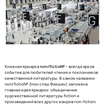
Книжная ярмарка
non/fictio№
– всегда яркое
событие для любителей чтения и поклонников
качественной литературы. В самом названии
non/fictio№ (Нон слэш Фикшен) заложена
главная идея ярмарки: объединение
художественной литературы fiction и
произведений всех других жанров non-fiction.