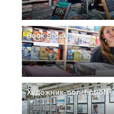
Book Stock
Художник non/fictio№