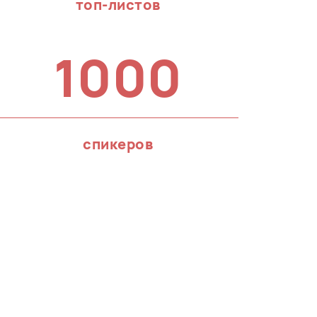
топ-листов
1000
спикеров