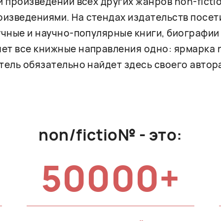
и произведений всех других жанров non-ficti
изведениями. На стендах издательств посет
учные и научно-популярные книги, биографии 
ет все книжные направления одно: ярмарка n
тель обязательно найдет здесь своего автора
non/fictio№ - это:
50000+