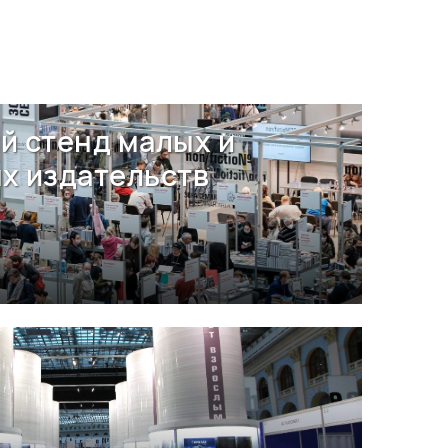
й стенд малых и
х издательств