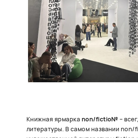
Книжная ярмарка
non/fictio№
– все
литературы. В самом названии non/