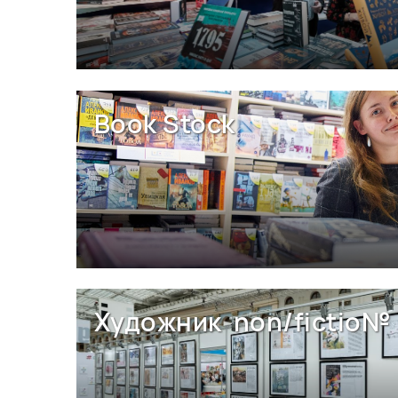
Book Stock
Художник non/fictio№