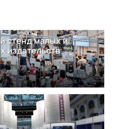
й стенд малых и
х издательств