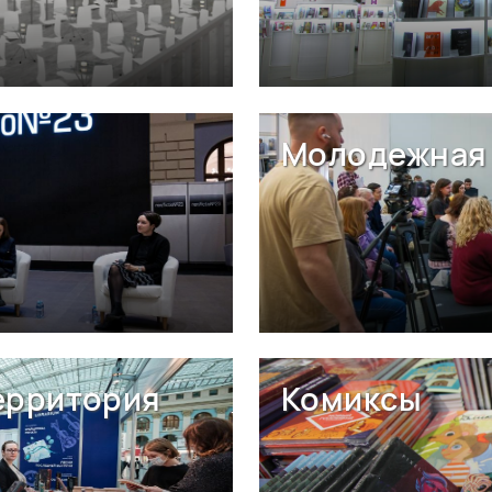
Молодежная 
ерритория
Комиксы