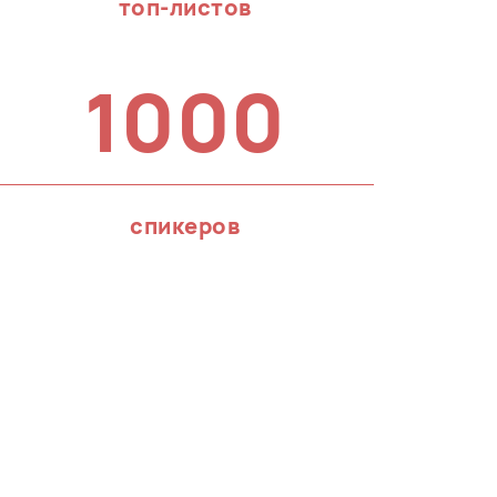
топ-листов
1000
спикеров