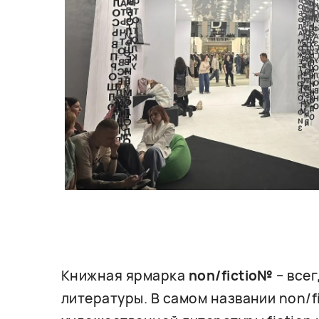
Книжная ярмарка
non/fictio№
– все
литературы. В самом названии non/