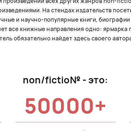
и произведений всех других жанров non-ficti
изведениями. На стендах издательств посет
учные и научно-популярные книги, биографии 
ет все книжные направления одно: ярмарка n
тель обязательно найдет здесь своего автора
non/fictio№ - это:
50000+