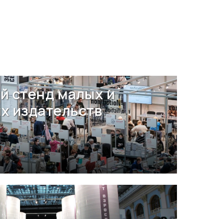
й стенд малых и
х издательств