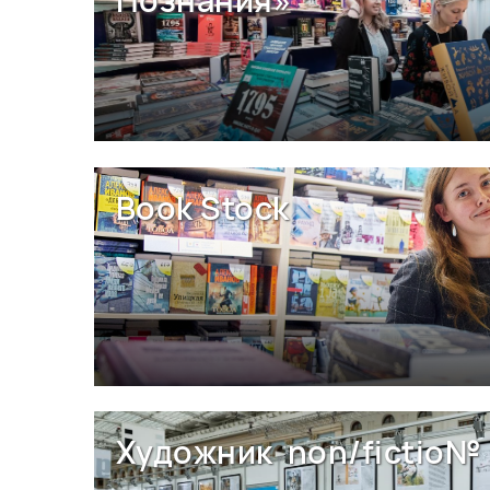
Познания»
Book Stock
Художник non/fictio№