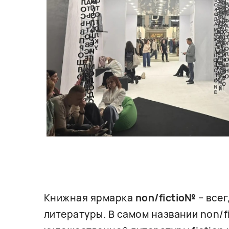
Книжная ярмарка
non/fictio№
– все
литературы. В самом названии non/