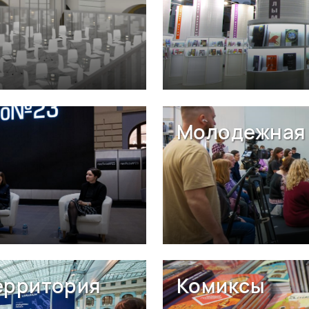
Молодежная 
ерритория
Комиксы