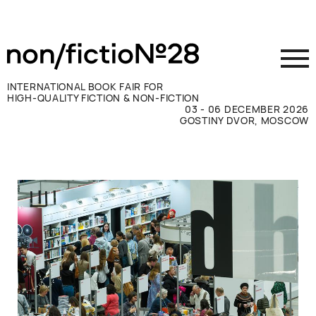
INTERNATIONAL BOOK FAIR FOR
HIGH-QUALITY FICTION & NON-FICTION
03 - 06 DECEMBER 2026
GOSTINY DVOR, MOSCOW
参展商须知
访客须知
新闻媒体
联系方式
ВКОНТАКТЕ
TELEGRAM
RUSSIAN
ENGLISH
CHINESE