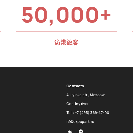
50,000+
访港旅客
Contacts
4, Ilyinka str., Moscow
Gostiny dvor
Tel.: +7 (495) 369-47-00
nf@expopark.ru