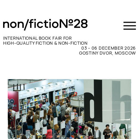
INTERNATIONAL BOOK FAIR FOR
HIGH-QUALITY FICTION & NON-FICTION
03 - 06 DECEMBER 2026
GOSTINY DVOR, MOSCOW
参展商须知
访客须知
新闻媒体
联系方式
ВКОНТАКТЕ
TELEGRAM
RUSSIAN
ENGLISH
CHINESE