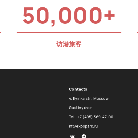
50,000+
访港旅客
Contacts
4, Ilyinka str., Moscow
Gostiny dvor
Tel.: +7 (495) 369-47-00
nf@expopark.ru