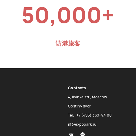
50,000+
访港旅客
Contacts
4, Ilyinka str., Moscow
Gostiny dvor
Tel.: +7 (495) 369-47-00
nf@expopark.ru