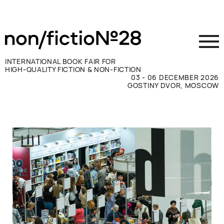
INTERNATIONAL BOOK FAIR FOR
HIGH-QUALITY FICTION & NON-FICTION
03 - 06 DECEMBER 2026
GOSTINY DVOR, MOSCOW
参展商须知
访客须知
新闻媒体
联系方式
ВКОНТАКТЕ
TELEGRAM
RUSSIAN
ENGLISH
CHINESE