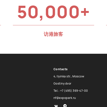
50,000+
访港旅客
Contacts
4, Ilyinka str., Moscow
Gostiny dvor
Tel.: +7 (495) 369-47-00
nf@expopark.ru