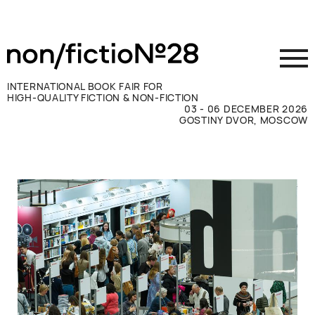
INTERNATIONAL BOOK FAIR FOR
HIGH-QUALITY FICTION & NON-FICTION
03 - 06 DECEMBER 2026
GOSTINY DVOR, MOSCOW
参展商须知
访客须知
新闻媒体
联系方式
ВКОНТАКТЕ
TELEGRAM
RUSSIAN
ENGLISH
CHINESE