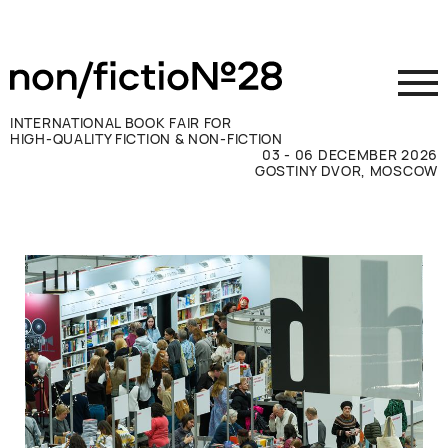
INTERNATIONAL BOOK FAIR FOR
HIGH-QUALITY FICTION & NON-FICTION
03 - 06 DECEMBER 2026
GOSTINY DVOR, MOSCOW
参展商须知
访客须知
新闻媒体
联系方式
ВКОНТАКТЕ
TELEGRAM
RUSSIAN
ENGLISH
CHINESE