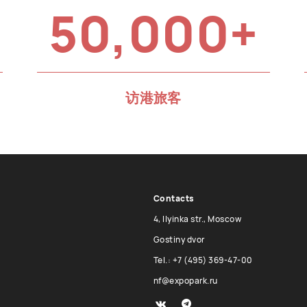
50,000+
访港旅客
Contacts
4, Ilyinka str., Moscow
Gostiny dvor
Tel.: +7 (495) 369-47-00
nf@expopark.ru