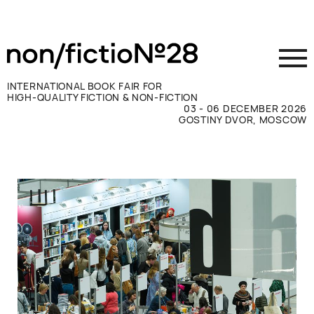
INTERNATIONAL BOOK FAIR FOR
HIGH-QUALITY FICTION & NON-FICTION
03 - 06 DECEMBER 2026
GOSTINY DVOR, MOSCOW
参展商须知
访客须知
新闻媒体
联系方式
ВКОНТАКТЕ
TELEGRAM
RUSSIAN
ENGLISH
CHINESE