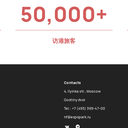
50,000+
访港旅客
Contacts
4, Ilyinka str., Moscow
Gostiny dvor
Tel.: +7 (495) 369-47-00
nf@expopark.ru