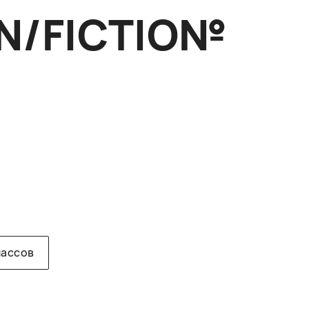
N/FICTIO№
лассов