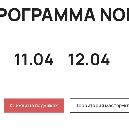
РОГРАММА NO
4
11.04
12.04
Книжки на подушках
Территория мастер-к