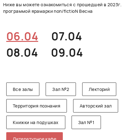
Ниже вы можете ознакомиться с прошедшей в 2023г.
РУССКИЙ
ENGLISH
CHINESE
программой ярамарки non/fictioN Весна
06.04
07.04
08.04
09.04
Все залы
Зал №2
Лекторий
Территория познания
Авторский зал
Книжки на подушках
Зал №1
Литературное кафе