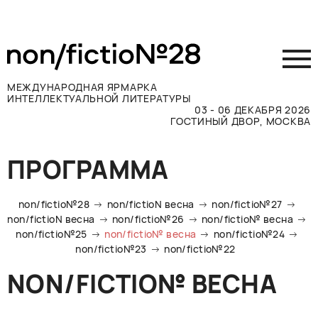
МЕЖДУНАРОДНАЯ ЯРМАРКА
ИНТЕЛЛЕКТУАЛЬНОЙ ЛИТЕРАТУРЫ
03 - 06 ДЕКАБРЯ 2026
ГОСТИНЫЙ ДВОР, МОСКВА
Принять участие
ПРОГРАММА
Участникам
Посетителям
non/fictio№28
non/fictioN весна
non/fictio№27
Программа
non/fictioN весна
non/fictio№26
non/fictio№ весна
non/fictio№25
non/fictio№ весна
non/fictio№24
Прессе
non/fictio№23
non/fictio№22
Конкурсы
NON/FICTIO№ ВЕСНА
Контакты
ВКОНТАКТЕ
TELEGRAM