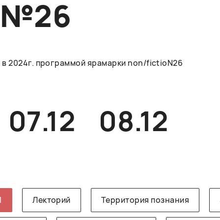
O№26
в 2024г. программой ярамарки non/fictioN26
07.12
08.12
1
Лекторий
Территория познания