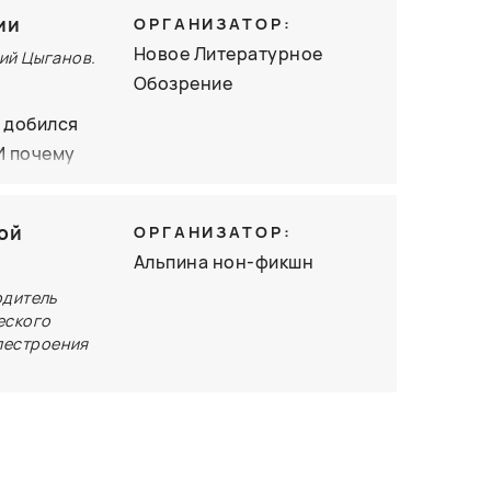
книги
ии
ОРГАНИЗАТОР:
актором
Новое Литературное
ий Цыганов.
Обозрение
 добился
встречи
И почему
це? Вместе
Натальей
ой
ОРГАНИЗАТОР:
и Дмитрием
Альпина нон-фикшн
ак
одитель
одератором
еского
хорова.
лестроения
уйный дух
й рубеж
е.