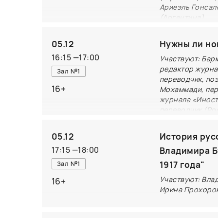
Ариеэль Гонсал
влияние лично
(Аргентина).
качество и до
Искусство пер
Примеры из пр
05.12
Нужны ли но
объективности
16:15
—
17:00
Участвуют: Бар
оригиналу и н
редактор журнал
Зал №1
которых перев
переводчик, поэ
16+
переводчиков 
Мохаммади, пер
журнала «Иност
на автора»). 
переводчик (Ро
и интерпретац
переводчики, 
«Все уже прид
05.12
История рус
мере, если ре
17:15
—
18:00
Владимира Б
мировой класс
1917 года"
Зал №1
за такую мног
Участвуют: Вла
16+
Гомера или, с
Ирина Прохоро
стремлении ад
Чем была рево