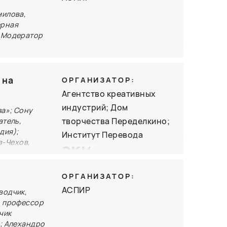
урент
милова,
ми
ерная
. Модератор
ду? Как
дей
ршак. В
елям целый
 на
ОРГАНИЗАТОР:
 эта
Агентство креативных
одня? Как
индустрий; Дом
за»; Сону
ого рынка,
творчества Переделкино;
атель,
гают
дия);
Институт Перевода
ран?
в-Чехов,
чик,
ОРГАНИЗАТОР:
ро Москва»
АСПИР
водчик,
пиловой
, профессор
чик
текстами;
); Алехандро