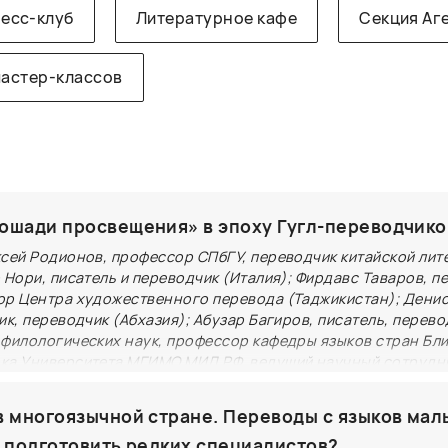
есс-клуб
Литературное кафе
Секция Аг
мастер-классов
ошади просвещения» в эпоху Гугл-переводчико
ксей Родионов, профессор СПбГУ, переводчик китайской ли
 Нори, писатель и переводчик (Италия); Фирдавс Таваров, п
ор Центра художественного перевода (Таджикистан); Денис
ик, переводчик (Абхазия); Абузар Багиров, писатель, перево
 филологических наук, профессор кафедры языков стран Бл
ка Университета МГИМО МИД РФ, ведущий научный сотрудн
вой литературы им. Максима Горького Российской Академии
Россия). Модератор - Анна Ямпольская, переводчик (Россия
в многоязычной стране. Переводы с языков мал
оле поговорим о том, как изменилась за последние де
к подготовить редких специалистов?