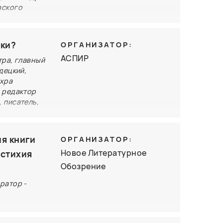
вского
 на
том.
 гибкости и
ики?
ОРГАНИЗАТОР:
, верности
АСПИР
тра, главный
г, в
децкий,
ине
ахра
 клевета
 редактор
 писатель,
восприятие
тели,
 крайней
ия книги
ОРГАНИЗАТОР:
е переводы
Новое Литературное
 стихия
о браться
Обозрение
разить
ратор -
м
 рамки