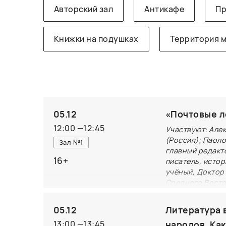
Авторский зал
Антикафе
Пр
Книжки на подушках
Территория 
05.12
«Почтовые л
12:00
—
12:45
Участвуют: Але
(Россия); Паоло
Зал №1
главный редакт
16+
писатель, истор
учёный, Доктор
Среднего Восто
Института миро
(Азербайджан, 
05.12
Литература 
На круглом ст
13:00
—
13:45
народов. Ка