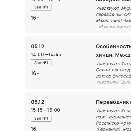
переводческая
Зал №1
Участвуют: Мура
авторского? В
переводчик, ли
16+
Македония) Чже
транслейтерам
- Максим Амелин
оплачивается 
«Службой свя
просвещения»
советское вре
05.12
Особенности
мир националь
14:00
—
14:45
хинди. Межд
служба сегодн
Зал №1
Участвуют: Тат
готовят молод
Соини, переводч
16+
остаются в пр
доктор философ
переводчикам 
Участники "Шко
куратор перево
издатель
05.12
Переводчик 
На примере пе
15:15
—
16:00
Участвуют: Конс
писательницы
поэт, журналист
Зал №1
обсудим: роль
Российско-Армя
16+
национальной 
(Германия). Мод