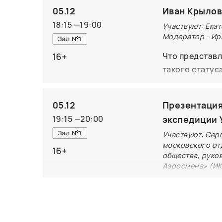
политической 
05.12
Иван Крылов
Владимиром Б
18:15
—
19:00
Участвуют: Ека
журнала «НЛО
Модератор - Ир
Зал №1
революционных
16+
Что представл
реконструиро
такого статус
выступит глав
он был первым
с авторами кн
05.12
Презентация
Самовер, а та
19:15
—
20:00
экспедиции 
Цыгановым мы 
Зал №1
Участвуют: Сер
сформировался
московского от
встречи высту
16+
общества, руко
Аэросмена» (ИК
В «ревущие дв
того времени.
исследований.
отправились н