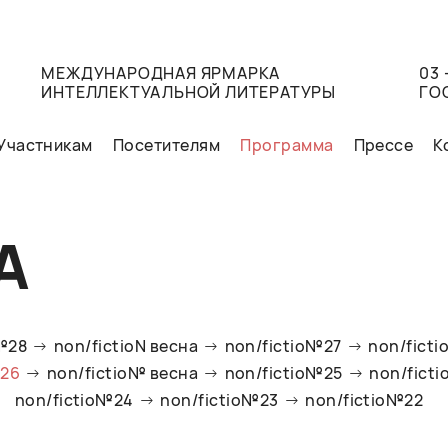
МЕЖДУНАРОДНАЯ ЯРМАРКА
03 
ИНТЕЛЛЕКТУАЛЬНОЙ ЛИТЕРАТУРЫ
ГО
Участникам
Посетителям
Программа
Прессе
К
А
o№28
non/fictioN весна
non/fictio№27
non/ficti
№26
non/fictio№ весна
non/fictio№25
non/fict
non/fictio№24
non/fictio№23
non/fictio№22