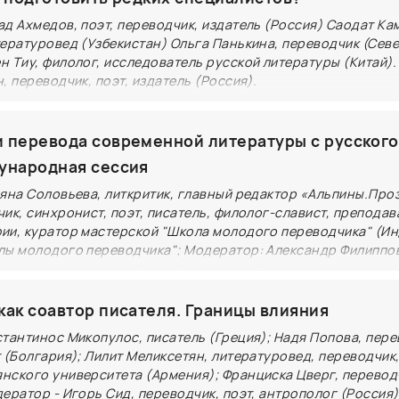
 работа. Действительно ли машинный перевод – конк
д Ахмедов, поэт, переводчик, издатель (Россия) Саодат Ка
озможно ли сотворчество переводчика с электронны
тературовед (Узбекистан) Ольга Панькина, переводчик (Сев
н Тиу, филолог, исследователь русской литературы (Китай)
и или это явление сродни автомобилю на гужевом хо
, переводчик, поэт, издатель (Россия).
труд переводчика и не загнали ли издательства «лоша
зи между народами» называл переводчиков Самуил Ма
?
мя мастера переводческого искусства открыли читат
 перевода современной литературы с русского
ных культур и художественных образов. Как работает
ународная сессия
я? С какими вызовами сталкиваются переводчики сег
ьяна Соловьева, литкритик, главный редактор «Альпины.Про
ых специалистов и многие ли, попав в конвейер книжн
ик, синхронист, поэт, писатель, филолог-славист, преподав
офессии? Какие программы и меры поддержки предла
ии, куратор мастерской "Школа молодого переводчика" (Ин
культурные и образовательные институции разных ст
лы молодого переводчика"; Модератор: Александр Филиппо
дческих мастерских Дома Творчества Переделкино, перевод
как соавтор писателя. Границы влияния
ревода с русского на хинди сборника рассказов «Ско
тантинос Микопулос, писатель (Греция); Надя Попова, пере
 и резидентки Дома творчества Переделкино Анны Ши
 (Болгария); Лилит Меликсетян, литературовед, переводчик
 переводческих мастерских в развитии и обогащении
нского университета (Армения); Франциска Цверг, перевод
литературы; почему важно работать с современными 
ератор - Игорь Сид, переводчик, поэт, антрополог (Россия