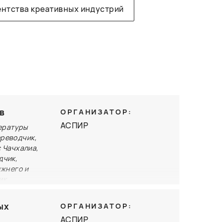
ентства креативных индустрий
в
ОРГАНИЗАТОР:
АСПИР
тературы
ереводчик,
 Чачхалиа,
дчик,
ижнего и
ик
 Наук
)
ых
ОРГАНИЗАТОР:
сятилетия
АСПИР