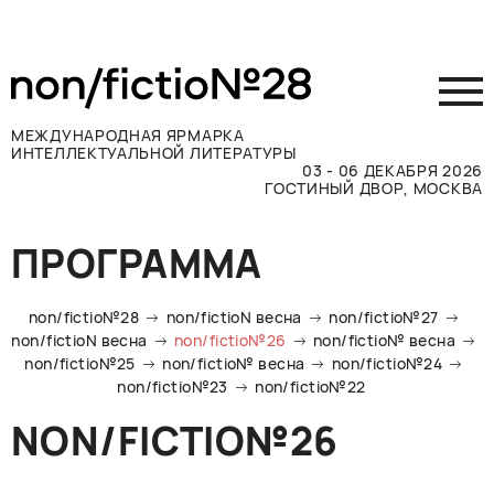
МЕЖДУНАРОДНАЯ ЯРМАРКА
ИНТЕЛЛЕКТУАЛЬНОЙ ЛИТЕРАТУРЫ
03 - 06 ДЕКАБРЯ 2026
ГОСТИНЫЙ ДВОР, МОСКВА
Принять участие
ПРОГРАММА
Участникам
Посетителям
non/fictio№28
non/fictioN весна
non/fictio№27
Программа
non/fictioN весна
non/fictio№26
non/fictio№ весна
non/fictio№25
non/fictio№ весна
non/fictio№24
Прессе
non/fictio№23
non/fictio№22
Конкурсы
NON/FICTIO№26
Контакты
ВКОНТАКТЕ
TELEGRAM