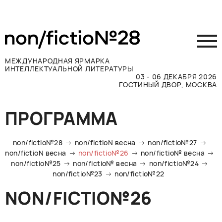
МЕЖДУНАРОДНАЯ ЯРМАРКА
ИНТЕЛЛЕКТУАЛЬНОЙ ЛИТЕРАТУРЫ
03 - 06 ДЕКАБРЯ 2026
ГОСТИНЫЙ ДВОР, МОСКВА
Принять участие
ПРОГРАММА
Участникам
Посетителям
non/fictio№28
non/fictioN весна
non/fictio№27
Программа
non/fictioN весна
non/fictio№26
non/fictio№ весна
non/fictio№25
non/fictio№ весна
non/fictio№24
Прессе
non/fictio№23
non/fictio№22
Конкурсы
NON/FICTIO№26
Контакты
ВКОНТАКТЕ
TELEGRAM