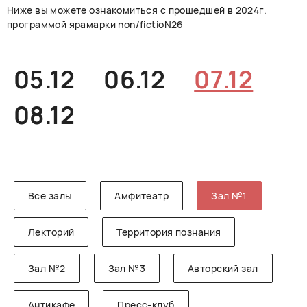
Ниже вы можете ознакомиться с прошедшей в 2024г.
РУССКИЙ
ENGLISH
CHINESE
программой ярамарки non/fictioN26
05.12
06.12
07.12
08.12
Все залы
Амфитеатр
Зал №1
Лекторий
Территория познания
Зал №2
Зал №3
Авторский зал
Антикафе
Пресс-клуб