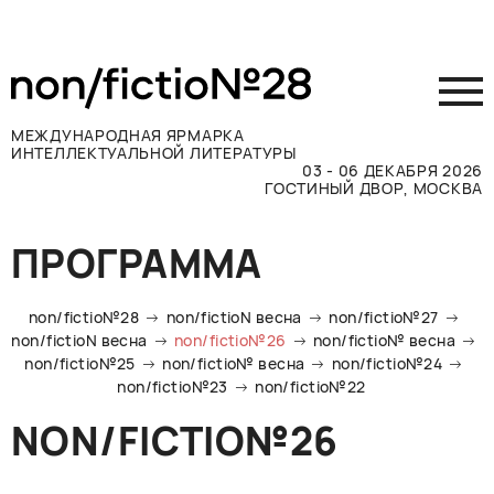
МЕЖДУНАРОДНАЯ ЯРМАРКА
ИНТЕЛЛЕКТУАЛЬНОЙ ЛИТЕРАТУРЫ
03 - 06 ДЕКАБРЯ 2026
ГОСТИНЫЙ ДВОР, МОСКВА
Принять участие
ПРОГРАММА
Участникам
Посетителям
non/fictio№28
non/fictioN весна
non/fictio№27
Программа
non/fictioN весна
non/fictio№26
non/fictio№ весна
non/fictio№25
non/fictio№ весна
non/fictio№24
Прессе
non/fictio№23
non/fictio№22
Конкурсы
NON/FICTIO№26
Контакты
ВКОНТАКТЕ
TELEGRAM