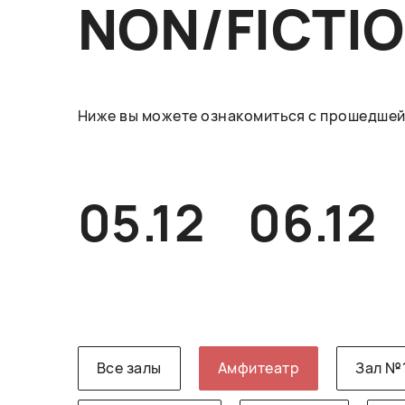
NON/FICTI
Ниже вы можете ознакомиться с прошедшей 
05.12
06.12
Все залы
Амфитеатр
Зал №