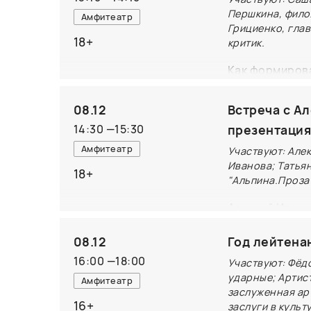
Першкина, фило
Амфитеатр
Грициенко, гла
18+
критик.
Как формирова
крайм? Какие 
говорят о гро
08.12
Встреча с А
про маньяков?
14:30
—
15:30
презентация
исторический 
Амфитеатр
Участвуют: Але
появлению и р
Иванова; Татья
18+
"Альпина.Проза
восприятие кр
Алексей Ивано
(Альпина.Проз
08.12
Год лейтена
не нагнешь» (
16:00
—
18:00
Участвуют: Фёд
Будет интерес
ударные; Артис
Амфитеатр
заслуженная ар
давно ждет ег
16+
заслуги в культ