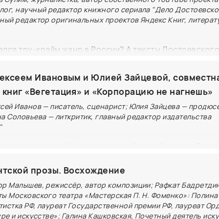
лог, научный редактор книжного сериала "Дело Достоевско
вный редактор оригинальных проектов Яндекс Книг, литера
лся тру-крайм жанр в России? А тексты Достоевского 
тренды в этом жанре есть сейчас? В «Деле Достоевск
мких расследованиях XIX века — тогда тоже все любил
лексеем Ивановым и Юлией Зайцевой, совместн
 Саша Сулим, Ксения Грициенко и Анастасия Першкин
 книг «Вегетация» и «Корпорацию не нагнешь»
контекст и культурные изменения, которые способств
ксей Иванов — писатель, сценарист; Юлия Зайцева — продюс
азвитию тру-крайма, и обсудят, как литература и меди
на Соловьева — литкритик, главный редактор издательства
"
иминальных историй в обществе
в представит свой долгожданный новый роман «Веге
а), а Юлия Зайцева — профессиональный триллер «К
нтской прозы. Восхождение
МИФ).
ор Малышев, режиссёр, автор композиции; Рафкат Бадретди
но не только тем, кто следит за творчеством Алексея 
ты Московского театра «Мастерская П. Н. Фоменко»: Полина
тистка РФ, лауреат Государственной премии РФ, лауреат Ор
о художественную книгу: Юлия Зайцева расскажет о з
уре и искусстве»; Галина Кашковская, Почетный деятель иск