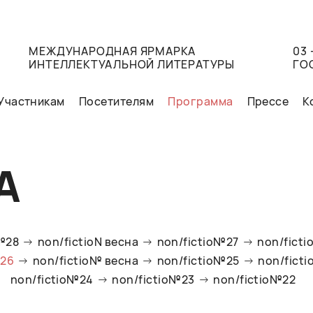
МЕЖДУНАРОДНАЯ ЯРМАРКА
03 
ИНТЕЛЛЕКТУАЛЬНОЙ ЛИТЕРАТУРЫ
ГО
Участникам
Посетителям
Программа
Прессе
К
А
o№28
non/fictioN весна
non/fictio№27
non/ficti
№26
non/fictio№ весна
non/fictio№25
non/fict
non/fictio№24
non/fictio№23
non/fictio№22