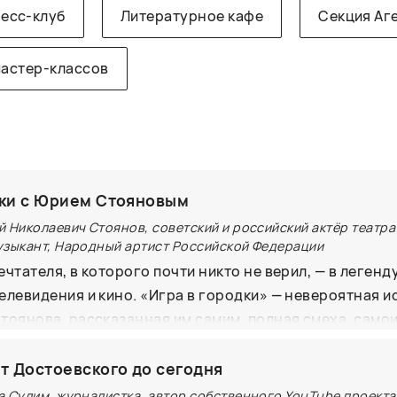
есс-клуб
Литературное кафе
Секция Аг
мастер-классов
дки с Юрием Стояновым
 Николаевич Стоянов, советский и российский актёр театра 
узыкант, Народный артист Российской Федерации
чтателя, в которого почти никто не верил, — в легенд
елевидения и кино. «Игра в городки» — невероятная и
тоянова, рассказанная им самим, полная смеха, само
их доказательств из личного архива.
От Достоевского до сегодня
а Сулим, журналистка, автор собственного YouTube проекта