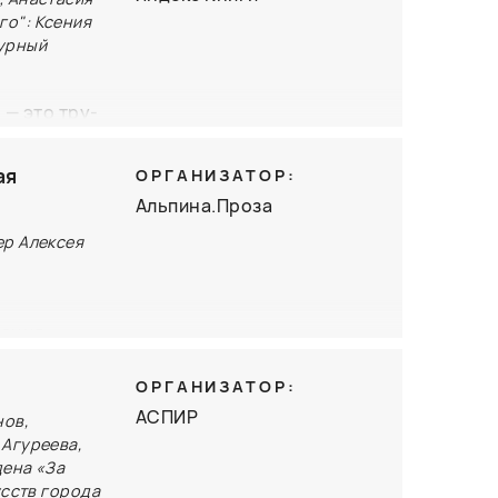
го": Ксения
турный
— это тру-
ого»
и истории
ая
ОРГАНИЗАТОР:
а разберут
Альпина.Проза
овали
ер Алексея
а влияют на
тация»
орпорацию
ОРГАНИЗАТОР:
АСПИР
нов,
Иванова и
 Агуреева,
дена «За
акулисье
усств города