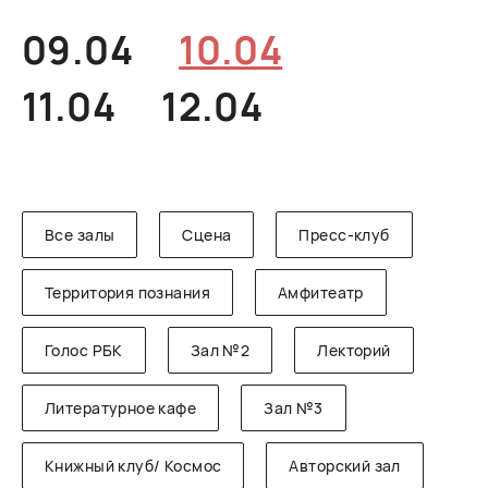
РУССКИЙ
ENGLISH
CHINESE
09.04
10.04
11.04
12.04
Все залы
Сцена
Пресс-клуб
Территория познания
Амфитеатр
Голос РБК
Зал №2
Лекторий
Литературное кафе
Зал №3
Книжный клуб/ Космос
Авторский зал