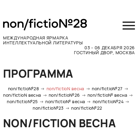
МЕЖДУНАРОДНАЯ ЯРМАРКА
ИНТЕЛЛЕКТУАЛЬНОЙ ЛИТЕРАТУРЫ
03 - 06 ДЕКАБРЯ 2026
ГОСТИНЫЙ ДВОР, МОСКВА
Принять участие
ПРОГРАММА
Участникам
Посетителям
non/fictio№28
non/fictioN весна
non/fictio№27
Программа
non/fictioN весна
non/fictio№26
non/fictio№ весна
non/fictio№25
non/fictio№ весна
non/fictio№24
Прессе
non/fictio№23
non/fictio№22
Конкурсы
NON/FICTION ВЕСНА
Контакты
ВКОНТАКТЕ
TELEGRAM