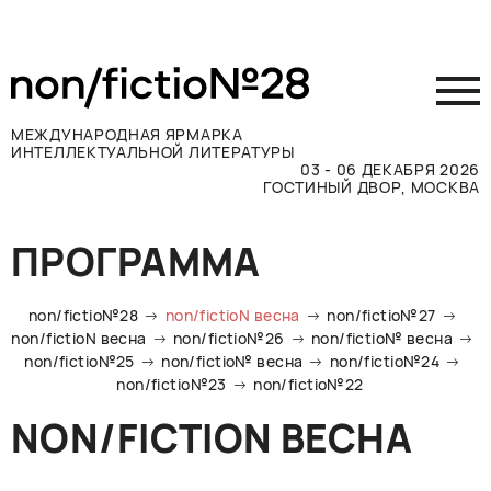
МЕЖДУНАРОДНАЯ ЯРМАРКА
ИНТЕЛЛЕКТУАЛЬНОЙ ЛИТЕРАТУРЫ
03 - 06 ДЕКАБРЯ 2026
ГОСТИНЫЙ ДВОР, МОСКВА
Принять участие
ПРОГРАММА
Участникам
Посетителям
non/fictio№28
non/fictioN весна
non/fictio№27
Программа
non/fictioN весна
non/fictio№26
non/fictio№ весна
non/fictio№25
non/fictio№ весна
non/fictio№24
Прессе
non/fictio№23
non/fictio№22
Конкурсы
NON/FICTION ВЕСНА
Контакты
ВКОНТАКТЕ
TELEGRAM