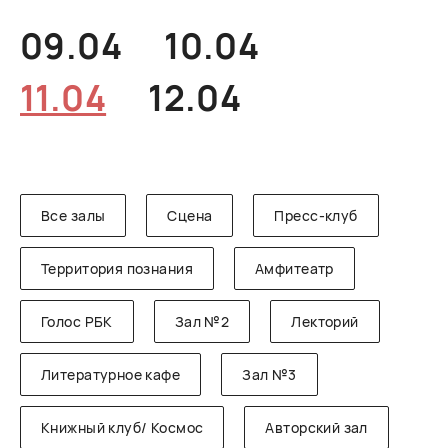
РУССКИЙ
ENGLISH
CHINESE
09.04
10.04
11.04
12.04
Все залы
Сцена
Пресс-клуб
Территория познания
Амфитеатр
Голос РБК
Зал №2
Лекторий
Литературное кафе
Зал №3
Книжный клуб/ Космос
Авторский зал