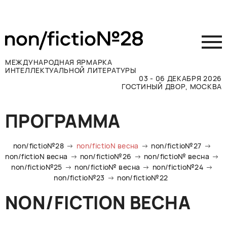
МЕЖДУНАРОДНАЯ ЯРМАРКА
ИНТЕЛЛЕКТУАЛЬНОЙ ЛИТЕРАТУРЫ
03 - 06 ДЕКАБРЯ 2026
ГОСТИНЫЙ ДВОР, МОСКВА
Принять участие
ПРОГРАММА
Участникам
Посетителям
non/fictio№28
non/fictioN весна
non/fictio№27
Программа
non/fictioN весна
non/fictio№26
non/fictio№ весна
non/fictio№25
non/fictio№ весна
non/fictio№24
Прессе
non/fictio№23
non/fictio№22
Конкурсы
NON/FICTION ВЕСНА
Контакты
ВКОНТАКТЕ
TELEGRAM