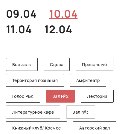
РУССКИЙ
ENGLISH
CHINESE
09.04
10.04
11.04
12.04
Все залы
Сцена
Пресс-клуб
Территория познания
Амфитеатр
Голос РБК
Зал №2
Лекторий
Литературное кафе
Зал №3
Книжный клуб/ Космос
Авторский зал