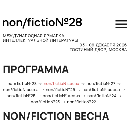
МЕЖДУНАРОДНАЯ ЯРМАРКА
ИНТЕЛЛЕКТУАЛЬНОЙ ЛИТЕРАТУРЫ
03 - 06 ДЕКАБРЯ 2026
ГОСТИНЫЙ ДВОР, МОСКВА
Принять участие
ПРОГРАММА
Участникам
Посетителям
non/fictio№28
non/fictioN весна
non/fictio№27
Программа
non/fictioN весна
non/fictio№26
non/fictio№ весна
non/fictio№25
non/fictio№ весна
non/fictio№24
Прессе
non/fictio№23
non/fictio№22
Конкурсы
NON/FICTION ВЕСНА
Контакты
ВКОНТАКТЕ
TELEGRAM