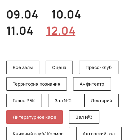
РУССКИЙ
ENGLISH
CHINESE
09.04
10.04
11.04
12.04
Все залы
Сцена
Пресс-клуб
Территория познания
Амфитеатр
Голос РБК
Зал №2
Лекторий
Литературное кафе
Зал №3
Книжный клуб/ Космос
Авторский зал