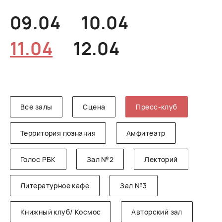
РУССКИЙ
ENGLISH
CHINESE
09.04
10.04
11.04
12.04
Все залы
Сцена
Пресс-клуб
Территория познания
Амфитеатр
Голос РБК
Зал №2
Лекторий
Литературное кафе
Зал №3
Книжный клуб/ Космос
Авторский зал