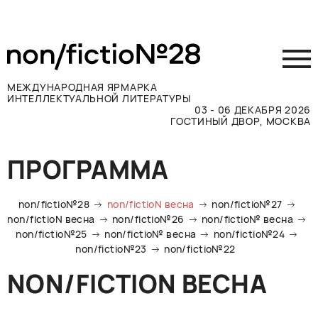
МЕЖДУНАРОДНАЯ ЯРМАРКА
ИНТЕЛЛЕКТУАЛЬНОЙ ЛИТЕРАТУРЫ
03 - 06 ДЕКАБРЯ 2026
ГОСТИНЫЙ ДВОР, МОСКВА
Принять участие
ПРОГРАММА
Участникам
Посетителям
non/fictio№28
non/fictioN весна
non/fictio№27
Программа
non/fictioN весна
non/fictio№26
non/fictio№ весна
non/fictio№25
non/fictio№ весна
non/fictio№24
Прессе
non/fictio№23
non/fictio№22
Конкурсы
NON/FICTION ВЕСНА
Контакты
ВКОНТАКТЕ
TELEGRAM