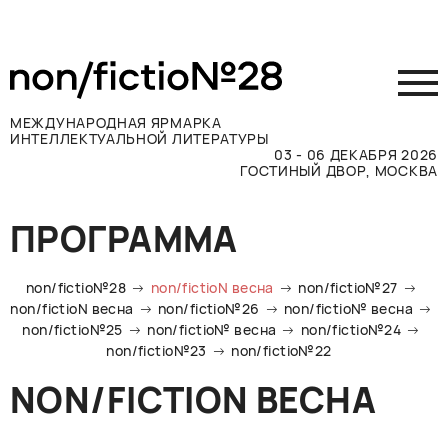
МЕЖДУНАРОДНАЯ ЯРМАРКА
ИНТЕЛЛЕКТУАЛЬНОЙ ЛИТЕРАТУРЫ
03 - 06 ДЕКАБРЯ 2026
ГОСТИНЫЙ ДВОР, МОСКВА
Принять участие
ПРОГРАММА
Участникам
Посетителям
non/fictio№28
non/fictioN весна
non/fictio№27
Программа
non/fictioN весна
non/fictio№26
non/fictio№ весна
non/fictio№25
non/fictio№ весна
non/fictio№24
Прессе
non/fictio№23
non/fictio№22
Конкурсы
NON/FICTION ВЕСНА
Контакты
ВКОНТАКТЕ
TELEGRAM