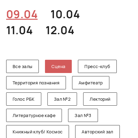
РУССКИЙ
ENGLISH
CHINESE
09.04
10.04
11.04
12.04
Все залы
Сцена
Пресс-клуб
Территория познания
Амфитеатр
Голос РБК
Зал №2
Лекторий
Литературное кафе
Зал №3
Книжный клуб/ Космос
Авторский зал