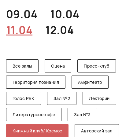
РУССКИЙ
ENGLISH
CHINESE
09.04
10.04
11.04
12.04
Все залы
Сцена
Пресс-клуб
Территория познания
Амфитеатр
Голос РБК
Зал №2
Лекторий
Литературное кафе
Зал №3
Книжный клуб/ Космос
Авторский зал