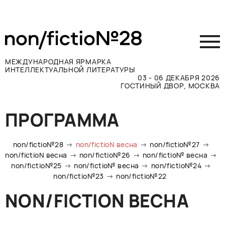
МЕЖДУНАРОДНАЯ ЯРМАРКА
ИНТЕЛЛЕКТУАЛЬНОЙ ЛИТЕРАТУРЫ
03 - 06 ДЕКАБРЯ 2026
ГОСТИНЫЙ ДВОР, МОСКВА
Принять участие
ПРОГРАММА
Участникам
Посетителям
non/fictio№28
non/fictioN весна
non/fictio№27
Программа
non/fictioN весна
non/fictio№26
non/fictio№ весна
non/fictio№25
non/fictio№ весна
non/fictio№24
Прессе
non/fictio№23
non/fictio№22
Конкурсы
NON/FICTION ВЕСНА
Контакты
ВКОНТАКТЕ
TELEGRAM