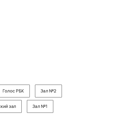
Голос РБК
Зал №2
кий зал
Зал №1