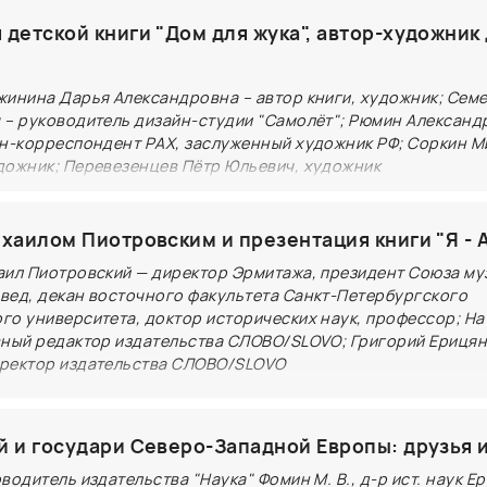
люшевый заяц, или Как
овятся настоящими» Марджери Уильямс
 детской книги "Дом для жука", автор-художник
ый заяц» Марджери Уильямс рассказывает о мечтах 
жинина Дарья Александровна – автор книги, художник; Сем
ими. Это случается, если тебя по-настоящему полюбил
 – руководитель дизайн-студии "Самолёт"; Рюмин Александ
а в 1922 году и уже давно стала классикой детской
ен-корреспондент РАХ, заслуженный художник РФ; Соркин М
огая сердца как детей, так и взрослых. История о
дожник; Перевезенцев Пётр Юльевич, художник
е, стремящемся стать настоящим, исследует темы лю
га – здесь и сейчас". Мастер-класс для детей и родит
ства.
комый жук".
ихаилом Пиотровским и презентация книги "Я - 
аил Пиотровский — директор Эрмитажа, президент Союза му
вед, декан восточного факультета Санкт-Петербургского
го университета, доктор исторических наук, профессор; На
вный редактор издательства СЛОВО/SLOVO; Григорий Ерицян
ректор издательства СЛОВО/SLOVO
ихаила Пиотровского, многолетнего директора
ого Эрмитажа, раскрывает автора не столько в роли
й и государи Северо-Западной Европы: друзья и
 а как ученого-арабиста, исследователя Востока. Кни
водитель издательства "Наука" Фомин М. В., д-р ист. наук Е