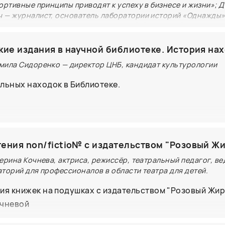
ортивные принципы приводят к успеху в бизнесе и жизни»; 
 — журналист, основатель лаборатории историй «Однажды»
y management: помогает компаниям («Яндекс», «Росатом», 
и другим) находить смысл своего бизнеса и транслировать 
торителлинг. Модератор: Мария Султанова — главный редак
кие издания в научной библиотеке. История на
pina PRO.
мила Сидоренко — директор ЦНБ, кандидат культурологии
ом «бизнес» скрываются человеческие характеры, цен
льных находок в Библиотеке.
ы. Дмитрий Соколов-Митрич — журналист, основатель
сторий «Однажды» и автор концепции story manageme
саров — российский предприниматель, ректор Презид
ХиГС) и автор бестселлера «Разрушая барьеры: Как с
ения non/fictio№ с издательством "Розовый Ж
одят к успеху в бизнесе и жизни», а также главный ре
Alpina PRO Мария Султанова поговорят о том, зачем в
ерина Кочнева, актриса, режиссёр, театральный педагог, ве
торий для профессионалов в области театра для детей.
ть истории компаний: могут ли они вдохновлять на пер
живать кризисы, поддерживать в поиске себя и дават
ия книжек на подушках с издательством "Розовый Жир
лько в рамках большого бизнеса, но и в жизни каждого 
очневой