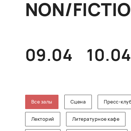
NON/FICTI
09.04
10.0
Все залы
Сцена
Пресс-клу
Лекторий
Литературное кафе