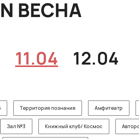
ON ВЕСНА
4
11.04
12.04
б
Территория познания
Амфитеатр
Зал №3
Книжный клуб/ Космос
Авторс