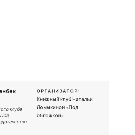
енбек
ОРГАНИЗАТОР:
Книжный клуб Натальи
Ломыкиной «Под
ого клуба
обложкой»
«Под
здательство