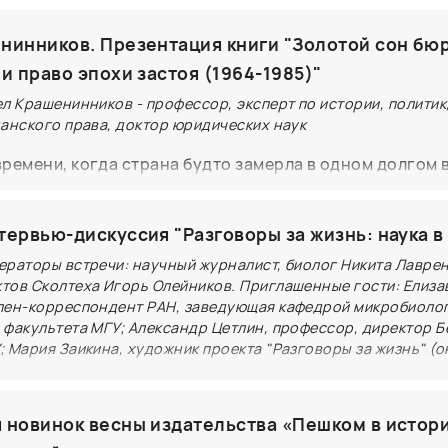
нем греческого бога счастливого случая, книга неме
 Дженни Эрпенбек рассказывает историю девятнадца
нинников. Презентация книги "Золотой сон бю
нса, женатого мужчины на тридцать лет старше, случ
и право эпохи застоя (1964-1985)"
 в Восточном Берлине в июле 1986 года. Их мгновенн
л Крашенинников - профессор, эксперт по истории, политик
увство перерастает в длительные отношения, глубоки
данского права, доктор юридических наук
 в то же время токсичные и разрушительные. Они разв
 времени, когда страна будто замерла в одном долгом 
чных исторических событий, предшествующих падени
 стабильности оказалось важнее развития, а власть,
ены и прекращению существования целой страны. Ро
т хаоса, сама создала систему, от которой потом не
дународной Букеровской премии (2024). Как говорит
тервью-дискуссия "Разговоры за жизнь: наука в
ся. Здесь истории реальных людей: руководителей, к
 полон вариантов будущего: одни становятся видимым
ераторы встречи: научный журналист, биолог Никита Лаврен
ять влияние; специалистов, которых система не слыша
другие остаются незамеченными. О том, что такое кай
тов Сколтеха Игорь Олейников. Приглашенные гости: Елиза
рые жили между надеждой и апатией. Автор показывает
лен-корреспондент РАН, заведующая кафедрой микробиоло
 выбирать свое будущее; о созидающих и разрушающи
не "ничего не происходило". Напротив: происходило вс
 факультета МГУ; Александр Цетлин, профессор, директор 
 том, как строить свою жизнь, когда внешний мир руши
 Мария Заикина, художник проекта "Разговоры за жизнь" (о
у страна оказалась на пороге перемен в 1980-е, нужно
 поговорим на открытой встрече крупнейшего росси
ождались эти процессы. Автор расскажет, как прошлое 
и слушатели могут стать участниками открытого интер
а «Под обложкой».
о себе — оно объясняет сегодняшний день.
 Сколтеха, РНФ и издательства "Паулсен" "Разговоры 
 новинок весны издательства «Пешком в истор
мы и жизнь вокруг нас" - действующими учёными, вед