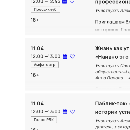
12:00
—
12:45
профессион
специалистами
Пресс-клуб
Участвуют: Але
проекта. Любо
18+
вопроса - кни
Приглашаем бл
проекта. По о
историю». Гла
стенде издате
интересных и 
полистать кни
11.04
Жизнь как у
12:00
—
13:00
«Наивно это
Амфитеатр
Участвуют: Све
общественный д
16+
Анна Попова — 
Светлана Бонд
основу книги: 
11.04
Паблик-ток:
честности — о
12:00
—
13:00
истории усп
заново. Вас ж
Голос РБК
делятся тольк
Участвуют: Але
деятель, ректо
задать свои в
16+