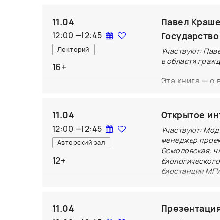
Названная име
11.04
писательницы
Павел Краше
Катарины и Ха
12:00
—
12:45
Государство 
встретившихся
Лекторий
Участвуют: Паве
вспыхнувшее ч
в области граж
16+
страстные, но
Эта книга — о
фоне драмати
Когда желание
Берлинской ст
спасающаяся о
удостоен Меж
11.04
Открытое ин
было проснуть
Эрпенбек, мир
12:00
—
12:45
Участвуют: Мод
боялись потер
реализуются, 
менеджер проек
Авторский зал
граждан, кото
Осмоловская, ч
том, можно ли
12+
застой — это 
биологического
отношениях; о
биостанции МГУ;
понять, почем
многом другом
как и где зар
В ходе встреч
книжного клуб
рассказывает 
героями книги
11.04
Презентация
Как устроены 