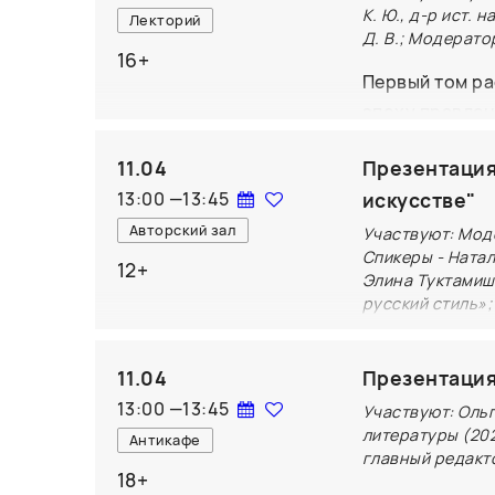
Пиотровского 
К. Ю., д-р ист. 
Лекторий
мемуаров, ист
Д. В.; Модератор
16+
археологическ
Первый том ра
роли Востока 
эпоху правлен
как рождается
внешнеполитич
размышление о
11.04
Презентация
взаимоотношен
науки в мире,
13:00
—
13:45
искусстве"
когда Московс
международно
Авторский зал
Участвуют: Мод
Спикеры - Ната
12+
Элина Туктамиш
русский стиль»;
народного твор
Государственн
11.04
Презентация
издательство 
13:00
—
13:45
Участвуют: Оль
изданную по 
литературы (20
Антикафе
Севера в русс
главный редакт
18+
конференции —