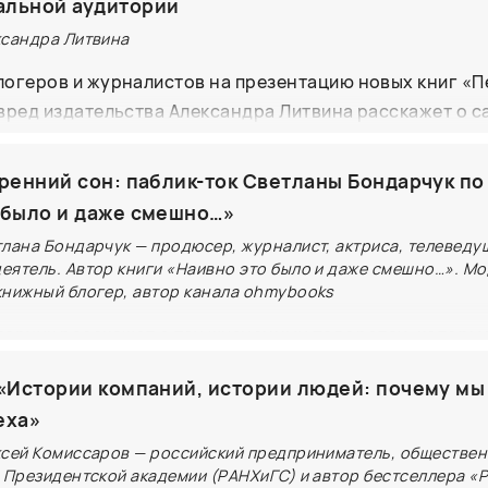
альной аудитории
 в области наук о жизни, а также художниками и реда
ксандра Литвина
й желающий сможет задать вопрос. Автору самого ин
га "Разговоры за жизнь" в подарок с автографами гер
огеров и журналистов на презентацию новых книг «П
кончании встречи можно продолжить общение с учены
вред издательства Александра Литвина расскажет о 
льства "Паулсен".
ярких проектах. Можно будет получить ответы на свои
ги, выбрать новинки на обзоры и забрать сувенир на п
тренний сон: паблик-ток Светланы Бондарчук по
 было и даже смешно…»
тлана Бондарчук — продюсер, журналист, актриса, телеведу
еятель. Автор книги «Наивно это было и даже смешно…». М
книжный блогер, автор канала ohmybooks
арчук расскажет о тех жизненных поворотах, которые
детстве, семье, любви, дружбе, разводе, взрослении и
 «Истории компаний, истории людей: почему мы
 том, как не бояться перемен, принимать ошибки и нах
еха»
дёт уютная искренняя беседа и истории, которыми об
о с самыми близкими. На встрече у каждого будет воз
ксей Комиссаров — российский предприниматель, обществе
р Президентской академии (РАНХиГС) и автор бестселлера «
опросы, обсудить темы, поднятые в книге, и получить 