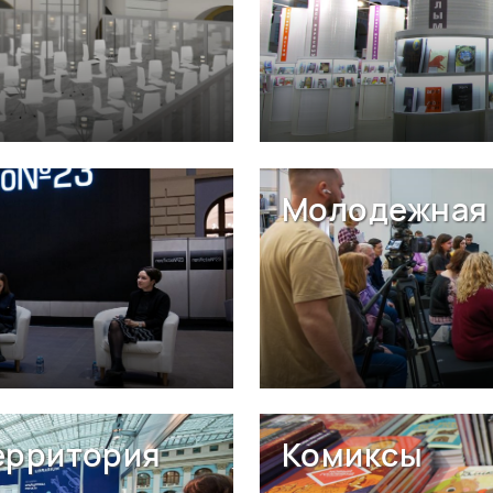
Молодежная 
ерритория
Комиксы