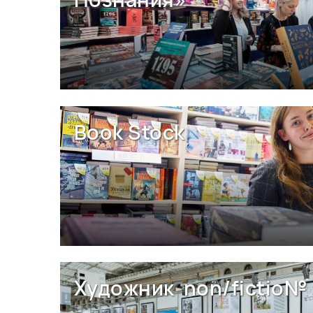
Book Stock
Художник non/fictio№