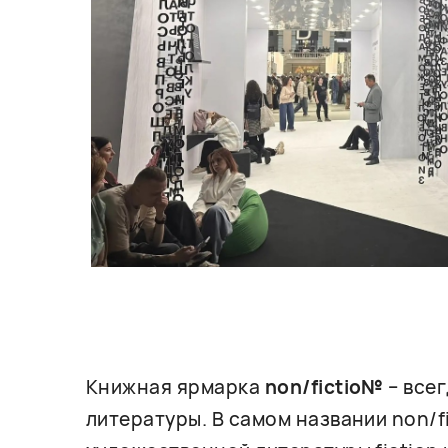
Книжная ярмарка
non/fictio№
– все
литературы. В самом названии non/