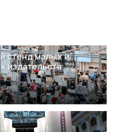
й стенд малых и
х издательств