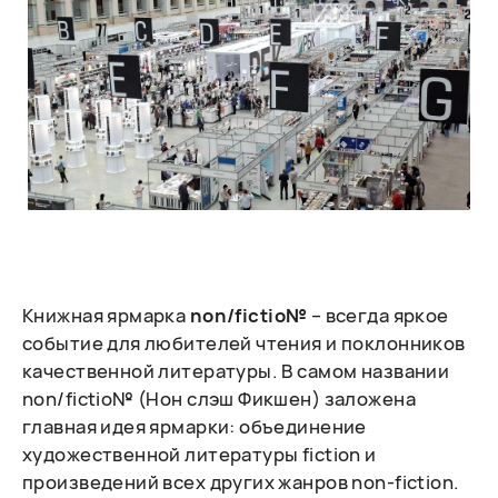
Книжная ярмарка
non/fictio№
– всегда яркое
событие для любителей чтения и поклонников
качественной литературы. В самом названии
non/fictio№ (Нон слэш Фикшен) заложена
главная идея ярмарки: объединение
художественной литературы fiction и
произведений всех других жанров non-fiction.