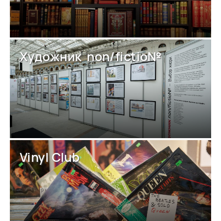
Художник non/fictio№
Vinyl Club