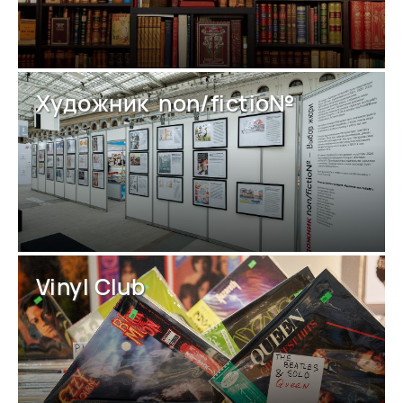
Художник non/fictio№
Vinyl Club