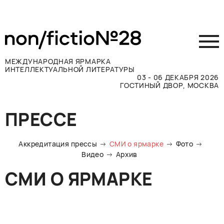
МЕЖДУНАРОДНАЯ ЯРМАРКА
ИНТЕЛЛЕКТУАЛЬНОЙ ЛИТЕРАТУРЫ
03 - 06 ДЕКАБРЯ 2026
ГОСТИНЫЙ ДВОР, МОСКВА
Принять участие
ПРЕССЕ
Участникам
Посетителям
Аккредитация прессы
СМИ о ярмарке
Фото
Программа
Видео
Архив
Прессе
СМИ О ЯРМАРКЕ
Конкурсы
Контакты
ВКОНТАКТЕ
TELEGRAM