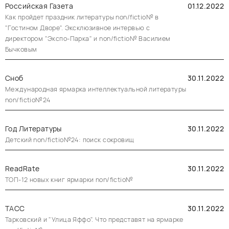
Российская Газета
01.12.2022
Как пройдет праздник литературы non/fictio№ в
"Гостином Дворе". Эксклюзивное интервью с
директором "Экспо-Парка" и non/fictio№ Василием
Бычковым
Сноб
30.11.2022
Международная ярмарка интеллектуальной литературы
non/fictio№24
Год Литературы
30.11.2022
Детский non/fictio№24: поиск сокровищ
ReadRate
30.11.2022
ТОП-12 новых книг ярмарки non/fictio№
ТАСС
30.11.2022
Тарковский и "Улица Яффо". Что представят на ярмарке