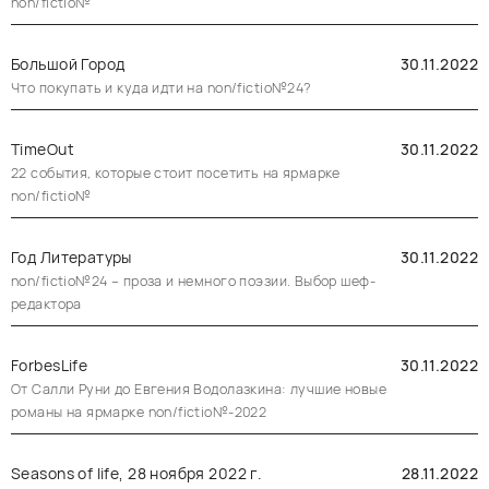
non/fictio№
Большой Город
30.11.2022
Что покупать и куда идти на non/fictio№24?
TimeOut
30.11.2022
22 события, которые стоит посетить на ярмарке
non/fictio№
Год Литературы
30.11.2022
non/fictio№24 – проза и немного поэзии. Выбор шеф-
редактора
ForbesLife
30.11.2022
От Салли Руни до Евгения Водолазкина: лучшие новые
романы на ярмарке non/fictio№-2022
Seasons of life, 28 ноября 2022 г.
28.11.2022