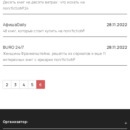
Десять книг на десяти ветрах: что искать на
non/fictio№24
АфишаDaily
28.11.2022
48 книг, которые стоит купить на non/fictio№
BURO 24/7
28.11.2022
Женщины Франкенштейна, рецепты из сериалов и еще 11
интересных книг с ярмарки non/fictio№
2
3
4
5
6
Организатор: