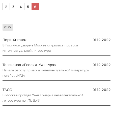
РУССКИЙ
ENGLISH
CHINESE
2
3
4
5
6
2022
Первый канал
01.12.2022
В Гостином дворе в Москве открылась ярмарка
интеллектуальной литературы
Телеканал «Россия-Культура»
01.12.2022
Начала работу ярмарка интеллектуальной литературы
non/fictio№24
ТАСС
01.12.2022
В Москве пройдет 24-я ярмарка интеллектуальной
литературы non/fictio№