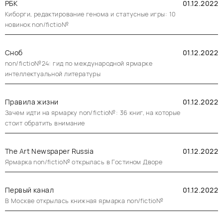
РБК
01.12.2022
Киборги, редактирование генома и статусные игры: 10
новинок non/fictio№
Сноб
01.12.2022
non/fictio№24: гид по международной ярмарке
интеллектуальной литературы
Правила жизни
01.12.2022
Зачем идти на ярмарку non/fictio№: 36 книг, на которые
стоит обратить внимание
The Art Newspaper Russia
01.12.2022
Ярмарка non/fictio№ открылась в Гостином Дворе
Первый канал
01.12.2022
В Москве открылась книжная ярмарка non/fictio№