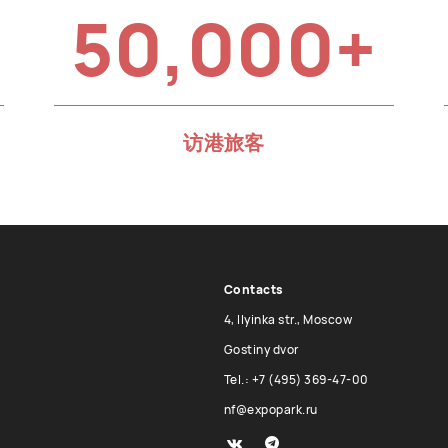
50,000+
访港旅客
Contacts
4, Ilyinka str., Moscow
Gostiny dvor
Tel.: +7 (495) 369-47-00
nf@expopark.ru