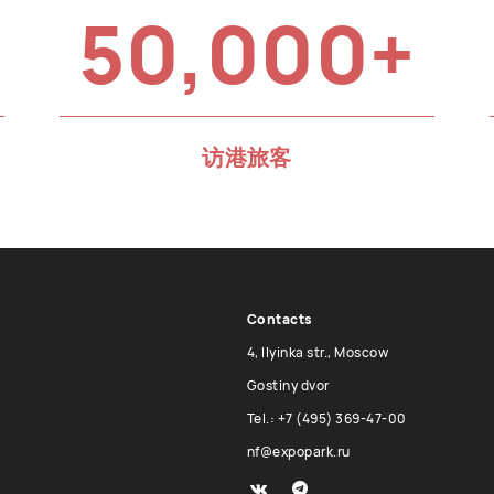
50,000+
访港旅客
Contacts
4, Ilyinka str., Moscow
Gostiny dvor
Tel.: +7 (495) 369-47-00
nf@expopark.ru