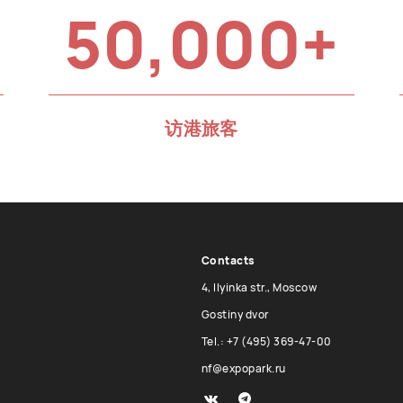
50,000+
访港旅客
Contacts
4, Ilyinka str., Moscow
Gostiny dvor
Tel.: +7 (495) 369-47-00
nf@expopark.ru