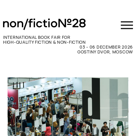
INTERNATIONAL BOOK FAIR FOR
HIGH-QUALITY FICTION & NON-FICTION
03 - 06 DECEMBER 2026
GOSTINY DVOR, MOSCOW
参展商须知
访客须知
新闻媒体
联系方式
ВКОНТАКТЕ
TELEGRAM
RUSSIAN
ENGLISH
CHINESE