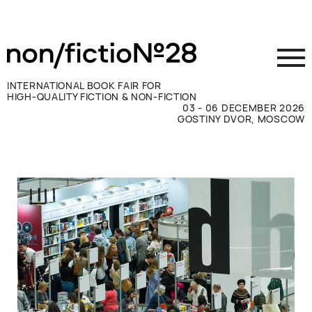
INTERNATIONAL BOOK FAIR FOR
HIGH-QUALITY FICTION & NON-FICTION
03 - 06 DECEMBER 2026
GOSTINY DVOR, MOSCOW
参展商须知
访客须知
新闻媒体
联系方式
ВКОНТАКТЕ
TELEGRAM
RUSSIAN
ENGLISH
CHINESE