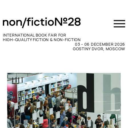
INTERNATIONAL BOOK FAIR FOR
HIGH-QUALITY FICTION & NON-FICTION
03 - 06 DECEMBER 2026
GOSTINY DVOR, MOSCOW
参展商须知
访客须知
新闻媒体
联系方式
ВКОНТАКТЕ
TELEGRAM
RUSSIAN
ENGLISH
CHINESE