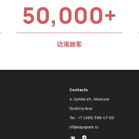
50,000+
访港旅客
Contacts
4, Ilyinka str., Moscow
Gostiny dvor
Tel.: +7 (495) 369-47-00
nf@expopark.ru