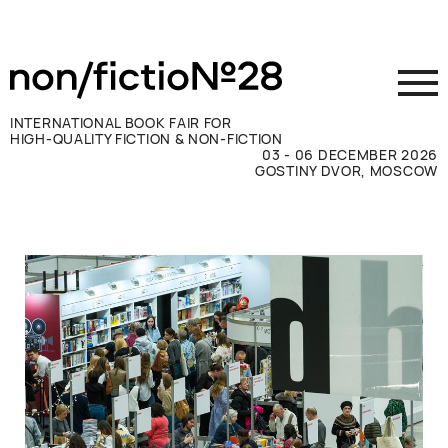
INTERNATIONAL BOOK FAIR FOR
HIGH-QUALITY FICTION & NON-FICTION
03 - 06 DECEMBER 2026
GOSTINY DVOR, MOSCOW
参展商须知
访客须知
新闻媒体
联系方式
ВКОНТАКТЕ
TELEGRAM
RUSSIAN
ENGLISH
CHINESE