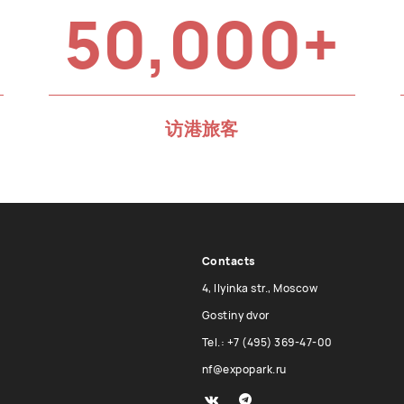
50,000+
访港旅客
Contacts
4, Ilyinka str., Moscow
Gostiny dvor
Tel.: +7 (495) 369-47-00
nf@expopark.ru