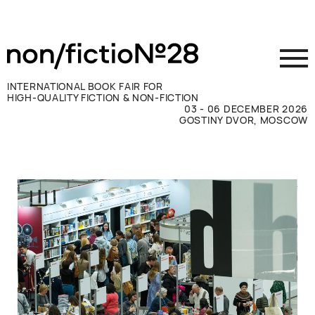
INTERNATIONAL BOOK FAIR FOR
HIGH-QUALITY FICTION & NON-FICTION
03 - 06 DECEMBER 2026
GOSTINY DVOR, MOSCOW
参展商须知
访客须知
新闻媒体
联系方式
ВКОНТАКТЕ
TELEGRAM
RUSSIAN
ENGLISH
CHINESE