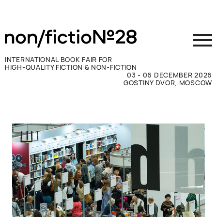
INTERNATIONAL BOOK FAIR FOR
HIGH-QUALITY FICTION & NON-FICTION
03 - 06 DECEMBER 2026
GOSTINY DVOR, MOSCOW
参展商须知
访客须知
新闻媒体
联系方式
ВКОНТАКТЕ
TELEGRAM
RUSSIAN
ENGLISH
CHINESE