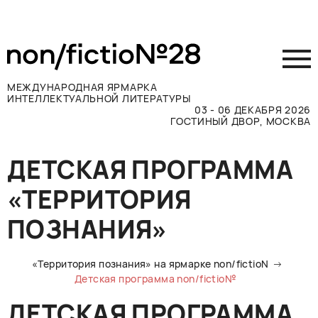
МЕЖДУНАРОДНАЯ ЯРМАРКА
ИНТЕЛЛЕКТУАЛЬНОЙ ЛИТЕРАТУРЫ
03 - 06 ДЕКАБРЯ 2026
ГОСТИНЫЙ ДВОР, МОСКВА
Принять участие
ДЕТСКАЯ ПРОГРАММА
Участникам
«ТЕРРИТОРИЯ
Посетителям
Программа
ПОЗНАНИЯ»
Прессе
Конкурсы
«Территория познания» на ярмарке non/fictioN
Детская программа non/fictio№
Контакты
ДЕТСКАЯ ПРОГРАММА
ВКОНТАКТЕ
TELEGRAM