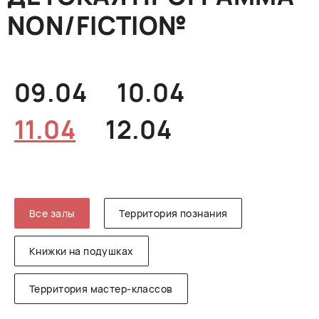
NON/FICTIO№
РУССКИЙ
ENGLISH
CHINESE
09.04
10.04
11.04
12.04
Все залы
Территория познания
Книжки на подушках
Территория мастер-классов