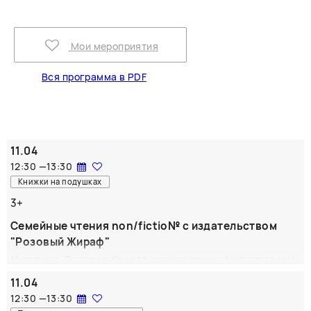
Мои мероприятия
Вся программа в PDF
11.04
12:30
—
13:30
Книжки на подушках
3+
Семейные чтения non/fictio№ с издательством
"Розовый Жираф"
Участвуют: Екатерина Кочнева, актриса, режиссёр, театральный
педагог, ведущий и участник лабораторий для профессионалов в
11.04
области театра для детей.
12:30
—
13:30
Весенние чтения книжек на подушках с издательством